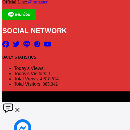
Official Line:
@prmatter
SOCIAL NETWORK
DAILY
STATISTICS
Today's Views:
1
Today's Visitors:
1
Total Views:
4,618,514
Total Visitors:
385,342
The information in this social media and website are provided on an "a
without notice. PR Matter disclaims any and all liability for any dir