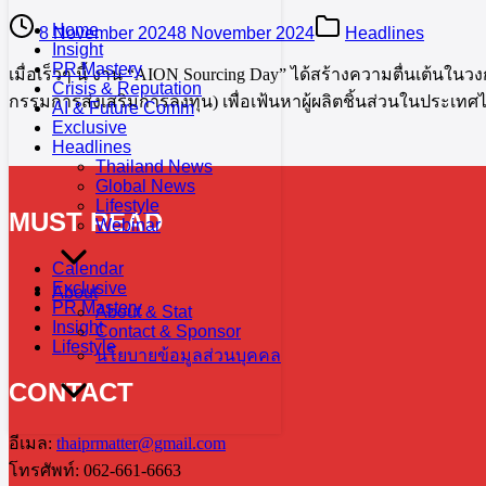
Home
8 November 2024
8 November 2024
Headlines
Insight
PR Mastery
เมื่อเร็วๆ นี้ งาน “AION Sourcing Day” ได้สร้างความตื่นเต
Crisis & Reputation
กรรมการส่งเสริมการลงทุน) เพื่อเฟ้นหาผู้ผลิตชิ้นส่วนในประเทศไ
AI & Future Comm
Exclusive
Headlines
Thailand News
Global News
Lifestyle
MUST READ
Webinar
Calendar
Exclusive
About
PR Mastery
About & Stat
Insight
Contact & Sponsor
Lifestyle
นโยบายข้อมูลส่วนบุคคล
CONTACT
อีเมล:
thaiprmatter@gmail.com
โทรศัพท์: 062-661-6663