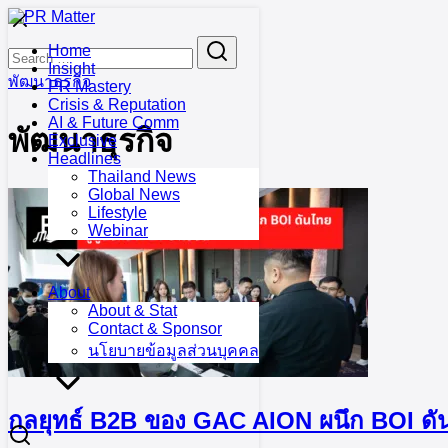
Skip
to
Search
Search
Home
content
for:
Insight
พัฒนาธุรกิจ
PR Mastery
Crisis & Reputation
AI & Future Comm
พัฒนาธุรกิจ
Exclusive
Headlines
Thailand News
Global News
Lifestyle
Webinar
About
About & Stat
Contact & Sponsor
นโยบายข้อมูลส่วนบุคคล
กลยุทธ์ B2B ของ GAC AION ผนึก BOI ดันไ