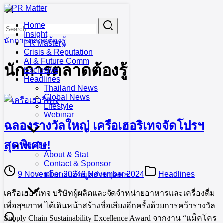
Skip
to
Search
Search
Home
content
for:
Insight
นักการตลาดต้องรู้
PR Mastery
Crisis & Reputation
AI & Future Comm
นักการตลาดต้องรู้
Exclusive
Headlines
Thailand News
Global News
Lifestyle
Webinar
ฉลองรางวัลใหญ่ เครือเฮอริเทจจัดโปรฯ
สุดพิเศษ!
About
About & Stat
Contact & Sponsor
9 November 2024
9 November 2024
Headlines
นโยบายข้อมูลส่วนบุคคล
เครือเฮอริเทจ บริษัทผู้ผลิตและจัดจำหน่ายอาหารและเครื่องดื่ม
เพื่อสุขภาพ ได้เดินหน้าสร้างชื่อเสียงอีกครั้งด้วยการคว้ารางวัล
Supply Chain Sustainability Excellence Award จากงาน “แม็คโคร