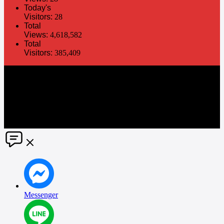
Today's
Visitors:
28
Total
Views:
4,618,582
Total
Visitors:
385,409
The information in this social media and website are provided on an
"as is" basis. PR Matter reserves the right, at its own discretion, to
change or modify any of the information and terms contained herein
without notice. PR Matter disclaims any and all liability for any
direct or indirect claims or damages that may result from the use
thereof. ©2021 PR Matter by Market-Comms Co.,Ltd., All rights
reserved.
Messenger