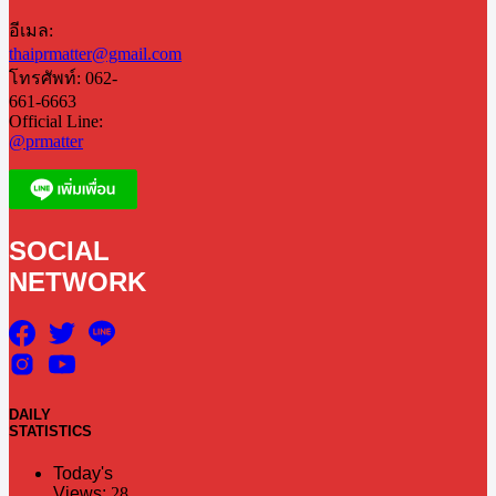
อีเมล:
thaiprmatter@gmail.com
โทรศัพท์: 062-
661-6663
Official Line:
@prmatter
SOCIAL
NETWORK
DAILY
STATISTICS
Today's
Views:
28