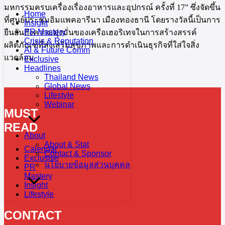
มหกรรมครบเครื่องเรื่องอาหารและอุปกรณ์ ครั้งที่ 17” ซึ่งจัดขึ้น
Home
ที่ศูนย์ประชุมอิมแพคอารีนา เมืองทองธานี โดยรางวัลนี้เป็นการ
Insight
PR Mastery
ยืนยันถึงความมุ่งมั่นของเครือเฮอริเทจในการสร้างสรรค์
Crisis & Reputation
ผลิตภัณฑ์ที่ส่งเสริมสุขภาพและการดำเนินธุรกิจที่ใส่ใจสิ่ง
AI & Future Comm
แวดล้อม
Exclusive
Headlines
Thailand News
Global News
Lifestyle
Webinar
MUST
READ
About
About & Stat
Calendar
Contact & Sponsor
Exclusive
นโยบายข้อมูลส่วนบุคคล
PR
Mastery
Insight
Lifestyle
CONTACT