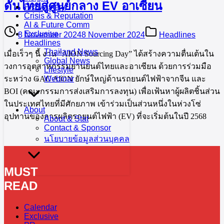
ดันไทยสู่ศูนย์กลาง EV อาเซียน
PR Mastery
Crisis & Reputation
AI & Future Comm
Exclusive
8 November 2024
8 November 2024
Headlines
Headlines
Thailand News
เมื่อเร็วๆ นี้ งาน “AION Sourcing Day” ได้สร้างความตื่นเต้นใน
Global News
วงการอุตสาหกรรมยานยนต์ไทยและอาเซียน ด้วยการร่วมมือ
Lifestyle
ระหว่าง GAC AION ยักษ์ใหญ่ด้านรถยนต์ไฟฟ้าจากจีน และ
Webinar
BOI (คณะกรรมการส่งเสริมการลงทุน) เพื่อเฟ้นหาผู้ผลิตชิ้นส่วน
ในประเทศไทยที่มีศักยภาพ เข้าร่วมเป็นส่วนหนึ่งในห่วงโซ่
About
อุปทานของการผลิตรถยนต์ไฟฟ้า (EV) ที่จะเริ่มต้นในปี 2568
About & Stat
Contact & Sponsor
นโยบายข้อมูลส่วนบุคคล
MUST
READ
Calendar
Exclusive