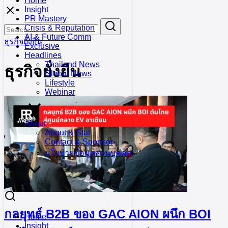
Home
Skip
Insight
to
PR Mastery
Search
Search
content
Crisis & Reputation
for:
AI & Future Comm
ธุรกิจยั่งยืน
Exclusive
Headlines
Thailand News
ธุรกิจยั่งยืน
Global News
Lifestyle
Webinar
About
About & Stat
Contact & Sponsor
นโยบายข้อมูลส่วนบุคคล
กลยุทธ์ B2B ของ GAC AION ผนึก BOI
Home
Insight