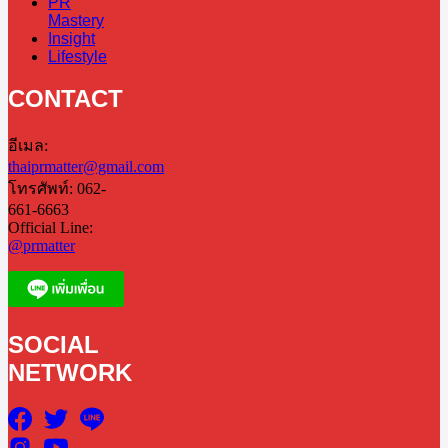
PR
Mastery
Insight
Lifestyle
CONTACT
อีเมล:
thaiprmatter@gmail.com
โทรศัพท์: 062-
661-6663
Official Line:
@prmatter
SOCIAL
NETWORK