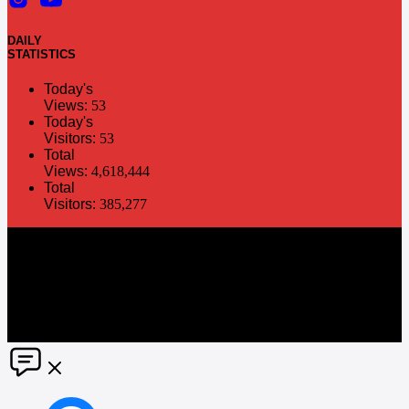
DAILY
STATISTICS
Today's
Views:
53
Today's
Visitors:
53
Total
Views:
4,618,444
Total
Visitors:
385,277
The information in this social media and website are provided on an
"as is" basis. PR Matter reserves the right, at its own discretion, to
change or modify any of the information and terms contained herein
without notice. PR Matter disclaims any and all liability for any
direct or indirect claims or damages that may result from the use
thereof. ©2021 PR Matter by Market-Comms Co.,Ltd., All rights
reserved.