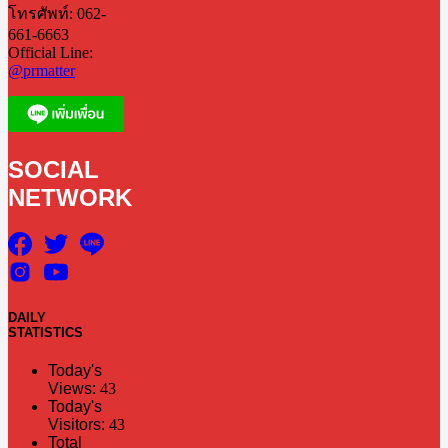
โทรศัพท์: 062-
661-6663
Official Line:
@prmatter
SOCIAL
NETWORK
DAILY
STATISTICS
Today's
Views:
43
Today's
Visitors:
43
Total