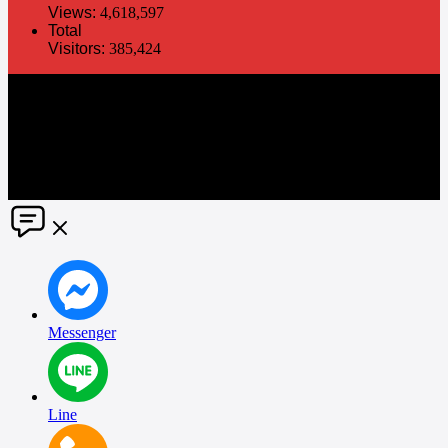
Views:
4,618,597
Total
Visitors:
385,424
The information in this social media and website are provided on an
"as is" basis. PR Matter reserves the right, at its own discretion, to
change or modify any of the information and terms contained herein
without notice. PR Matter disclaims any and all liability for any
direct or indirect claims or damages that may result from the use
thereof. ©2021 PR Matter by Market-Comms Co.,Ltd., All rights
reserved.
Messenger
Line