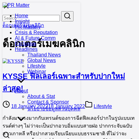
Skip
to
Search
Search
Home
content
for:
Insight
ด็อกเตอร์เมฆคลินิก
PR Mastery
Crisis & Reputation
AI & Future Comm
ด็อกเตอร์เมฆคลินิก
Exclusive
Headlines
Thailand News
Global News
Lifestyle
Webinar
KYSSE ฟิลเลอร์เฉพาะสำหรับปากใหม่
ล่าสุด!
About
About & Stat
Contact & Sponsor
18 January 2022
18 January 2022
Lifestyle
นโยบายข้อมูลส่วนบุคคล
กำลังมาแรงมากกับเทรนด์ของการฉีดฟีลเลอร์ปากในรูปแบบเท
รนด์ต่างๆ ไม่ว่าจะเป็นปากอวบอิ่มแบบสายฝอ ปากกระจับฉบับ
สาวเกาหลี หรือปากสวยเรียบเนียบแบบธรรมชาติ ที่ไม่ว่าจะ