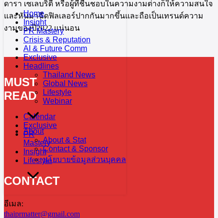
ดารา เซเลบริตี้ หรือผู้ที่ชื่นชอบในความงามต่างก็ให้ความสนใจ
Home
และหันมาฉีดฟิลเลอร์ปากกันมากขึ้นและถือเป็นเทรนด์ความ
Insight
งามของปี2022 แน่นอน
PR Mastery
Crisis & Reputation
AI & Future Comm
Exclusive
Headlines
Thailand News
MUST
Global News
Lifestyle
READ
Webinar
Calendar
Exclusive
About
PR
About & Stat
Mastery
Contact & Sponsor
Insight
นโยบายข้อมูลส่วนบุคคล
Lifestyle
CONTACT
อีเมล:
thaiprmatter@gmail.com