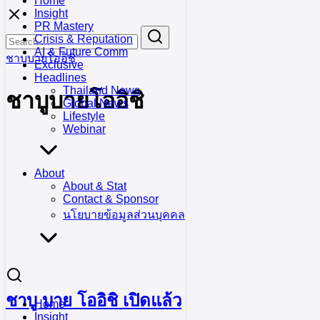
Home
Skip
Insight
to
PR Mastery
Search
Search
content
Crisis & Reputation
for:
AI & Future Comm
ชาบูบายโออิชิ
Exclusive
Headlines
Thailand News
ชาบูบายโออิชิ
Global News
Lifestyle
Webinar
About
About & Stat
Contact & Sponsor
นโยบายข้อมูลส่วนบุคคล
ชาบู บาย โออิชิ เปิดแล้ว
Home
Insight