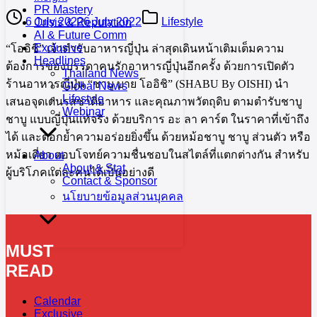
PR Mastery
6 July 2022
6 July 2022
Lifestyle
Crisis & Reputation
AI & Future Comm
Exclusive
“โออิชิ” เจ้าตำรับอาหารญี่ปุ่น ล่าสุดเดินหน้าเติมเต็มความ
Headlines
ต้องการของบรรดาคนรักอาหารญี่ปุ่นอีกครั้ง ด้วยการเปิดตัว
Thailand News
ร้านอาหารญี่ปุ่น “ชาบู บาย โออิชิ” (SHABU By OISHI) นำ
Global News
Lifestyle
เสนอจุดเด่นรสชาติอาหาร และคุณภาพวัตถุดิบ ตามตำรับชาบู
Webinar
ชาบู แบบญี่ปุ่นแท้จริง ด้วยบริการ อะ ลา คาร์ต ในราคาที่เข้าถึง
ได้ และตอกย้ำความอร่อยยิ่งขึ้น ด้วยหม้อชาบู ชาบู ส่วนตัว หรือ
หม้อเดี่ยว ตอบโจทย์ความชื่นชอบในสไตล์ที่แตกต่างกัน สำหรับ
About
About & Stat
ผู้บริโภคแต่ละคนได้เป็นอย่างดี
Contact & Sponsor
นโยบายข้อมูลส่วนบุคคล
MUST
READ
Calendar
Exclusive