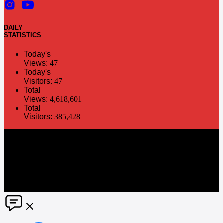
DAILY
STATISTICS
Today's
Views:
47
Today's
Visitors:
47
Total
Views:
4,618,601
Total
Visitors:
385,428
The information in this social media and website are provided on an
"as is" basis. PR Matter reserves the right, at its own discretion, to
change or modify any of the information and terms contained herein
without notice. PR Matter disclaims any and all liability for any
direct or indirect claims or damages that may result from the use
thereof. ©2021 PR Matter by Market-Comms Co.,Ltd., All rights
reserved.