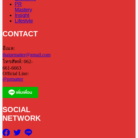
PR
Mastery
Insight
Lifestyle
CONTACT
อีเมล:
thaiprmatter@gmail.com
โทรศัพท์: 062-
661-6663
Official Line:
@prmatter
SOCIAL
NETWORK