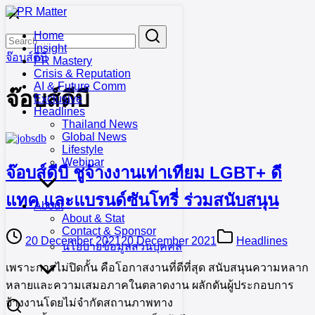
Skip
to
Search
Search
Home
content
for:
Insight
จ๊อบส์ดีบี
PR Mastery
Crisis & Reputation
AI & Future Comm
จ๊อบส์ดีบี
Exclusive
Headlines
Thailand News
Global News
Lifestyle
Webinar
จ๊อบส์ดีบี ชูจ้างงานเท่าเทียม LGBT+ ดี
แทค และแบรนด์ซันโทรี่ ร่วมสนับสนุน
About
About & Stat
Contact & Sponsor
20 December 2021
20 December 2021
Headlines
นโยบายข้อมูลส่วนบุคคล
เพราะการไม่ปิดกั้น คือโอกาสงานที่ดีที่สุด สนับสนุนความหลาก
หลายและความเสมอภาคในตลาดงาน ผลักดันผู้ประกอบการ
จ้างงานโดยไม่จำกัดสถานภาพทาง