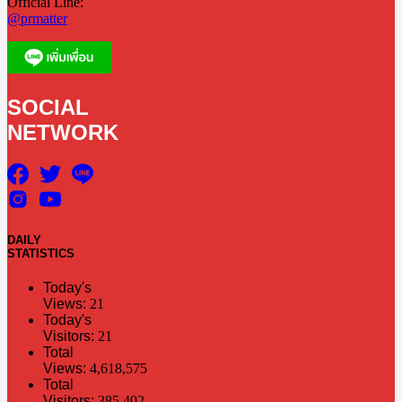
Official Line:
@prmatter
SOCIAL
NETWORK
DAILY
STATISTICS
Today's
Views:
21
Today's
Visitors:
21
Total
Views:
4,618,575
Total
Visitors:
385,402