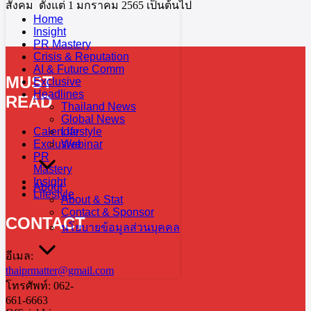
สังคม ตั้งแต่ 1 มกราคม 2565 เป็นต้นไป
Home
Insight
PR Mastery
Crisis & Reputation
AI & Future Comm
MUST
Exclusive
Headlines
READ
Thailand News
Global News
Calendar
Lifestyle
Exclusive
Webinar
PR
Mastery
Insight
About
Lifestyle
About & Stat
Contact & Sponsor
CONTACT
นโยบายข้อมูลส่วนบุคคล
อีเมล:
thaiprmatter@gmail.com
โทรศัพท์: 062-
661-6663