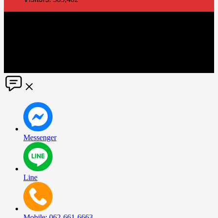
The information in this social media and website are provided on an
"as is" basis. PR Matter reserves the right, at its own discretion, to
change or modify any of the information and terms contained herein
without notice. PR Matter disclaims any and all liability for any
direct or indirect claims or damages that may result from the use
thereof. ©2021 PR Matter by Market-Comms Co.,Ltd., All rights
reserved.
Messenger
Line
Mobile: 062-661-6663