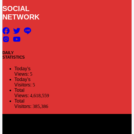
SOCIAL
NETWORK
DAILY
STATISTICS
Today's
Views:
5
Today's
Visitors:
5
Total
Views:
4,618,559
Total
Visitors:
385,386
The information in this social media and website are provided on an
"as is" basis. PR Matter reserves the right, at its own discretion, to
change or modify any of the information and terms contained herein
without notice. PR Matter disclaims any and all liability for any