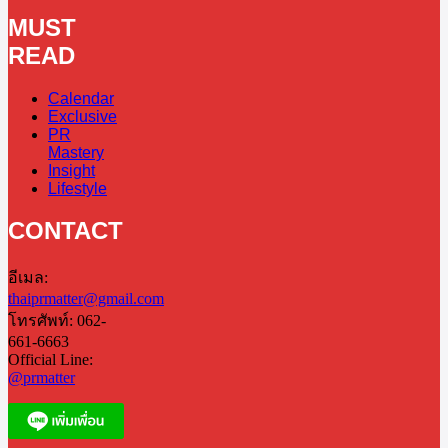
MUST
READ
Calendar
Exclusive
PR
Mastery
Insight
Lifestyle
CONTACT
อีเมล:
thaiprmatter@gmail.com
โทรศัพท์: 062-
661-6663
Official Line:
@prmatter