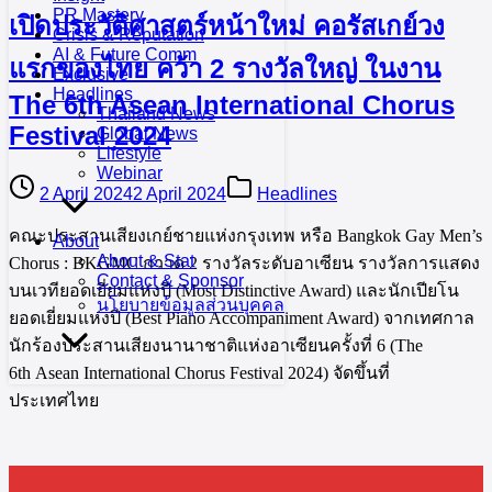
PR Mastery
เปิดประวัติศาสตร์หน้าใหม่ คอรัสเกย์วง
Crisis & Reputation
AI & Future Comm
แรกของไทย คว้า 2 รางวัลใหญ่ ในงาน
Exclusive
Headlines
The 6th Asean International Chorus
Thailand News
Festival 2024
Global News
Lifestyle
Webinar
2 April 2024
2 April 2024
Headlines
คณะประสานเสียงเกย์ชายแห่งกรุงเทพ หรือ Bangkok Gay Men’s
About
About & Stat
Chorus : BKGMC กวาด 2 รางวัลระดับอาเซียน รางวัลการแสดง
Contact & Sponsor
บนเวทียอดเยี่ยมแห่งปี (Most Distinctive Award) และนักเปียโน
นโยบายข้อมูลส่วนบุคคล
ยอดเยี่ยมแห่งปี (Best Piano Accompaniment Award) จากเทศกาล
นักร้องประสานเสียงนานาชาติแห่งอาเซียนครั้งที่ 6 (The
6th Asean International Chorus Festival 2024) จัดขึ้นที่
ประเทศไทย