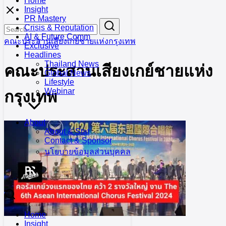
Home
Skip
Insight
to
PR Mastery
Search
Search
content
Crisis & Reputation
for:
AI & Future Comm
คณะประสานเสียงเกย์ชายแห่งกรุงเทพ
Exclusive
Headlines
Thailand News
คณะประสานเสียงเกย์ชายแห่ง
Global News
Lifestyle
Webinar
กรุงเทพ
About
About & Stat
Contact & Sponsor
นโยบายข้อมูลส่วนบุคคล
Home
Insight