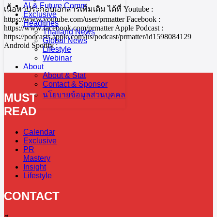
AI & Future Comm
เนื้อหาประกอบเอกสารเพิ่มเติม ได้ที่ Youtube :
Exclusive
https://www.youtube.com/user/prmatter Facebook :
Headlines
https://www.facebook.com/prmatter Apple Podcast :
Thailand News
https://podcasts.apple.com/us/podcast/prmatter/id1598084129
Global News
Android Spotify :
Lifestyle
Webinar
About
About & Stat
Contact & Sponsor
นโยบายข้อมูลส่วนบุคคล
MUST
READ
Calendar
Exclusive
PR
Mastery
Insight
Lifestyle
CONTACT