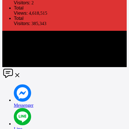
Visitors:
2
Total
Views:
4,618,515
Total
Visitors:
385,343
The information in this social media and website are provided on an
"as is" basis. PR Matter reserves the right, at its own discretion, to
change or modify any of the information and terms contained herein
without notice. PR Matter disclaims any and all liability for any
direct or indirect claims or damages that may result from the use
thereof. ©2021 PR Matter by Market-Comms Co.,Ltd., All rights
reserved.
Messenger
Line