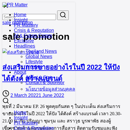
Skip
to
Search
Search
Home
content
for:
Insight
sale promotion
PR Mastery
Crisis & Reputation
sale promotion
AI & Future Comm
Exclusive
Headlines
Thailand News
Global News
Lifestyle
ส่งเสริมการขายอย่างไรในปี 2022 ให้ปัง
Webinar
About
ได้ตังค์ สร้างแบรนด์
About & Stat
Contact & Sponsor
นโยบายข้อมูลส่วนบุคคล
2 March 2022
1 June 2022
พุธที่ 2 มีนาคม EP. 26 พูดคุยกันสด ๆ ในประเด็น ส่งเสริมการ
Home
ขายอย่างไรในปี 2022 ให้ปัง ได้ตังค์ สร้างแบรนด์ เวลา 20.30-
Insight
21.00 น. กับ ปริญญา ชุมรุม และ สราวุธ บูรพาพัธ สองผู้
PR Mastery
เชี่ยวชาญด้านแบรนด์และการสื่อสาร ติดตามรับชมและฟัง
Crisis & Reputation