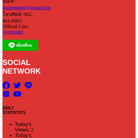
อีเมล:
thaiprmatter@gmail.com
โทรศัพท์: 062-
661-6663
Official Line:
@prmatter
SOCIAL
NETWORK
DAILY
STATISTICS
Today's
Views:
2
Today's