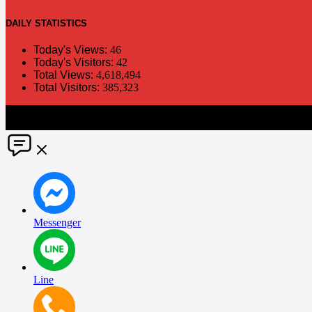
DAILY
STATISTICS
Today's Views:
46
Today's Visitors:
42
Total Views:
4,618,494
Total Visitors:
385,323
The information in this social media and website are provided on an "a
without notice. PR Matter disclaims any and all liability for any dir
Messenger
Line