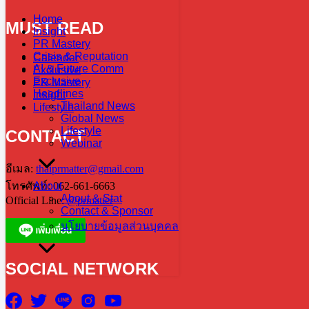
Home
MUST READ
Insight
PR Mastery
Crisis & Reputation
Calendar
AI & Future Comm
Exclusive
Exclusive
PR Mastery
Headlines
Insight
Thailand News
Lifestyle
Global News
Lifestyle
CONTACT
Webinar
อีเมล:
thaiprmatter@gmail.com
About
โทรศัพท์: 062-661-6663
About & Stat
Official Line:
@prmatter
Contact & Sponsor
นโยบายข้อมูลส่วนบุคคล
SOCIAL NETWORK