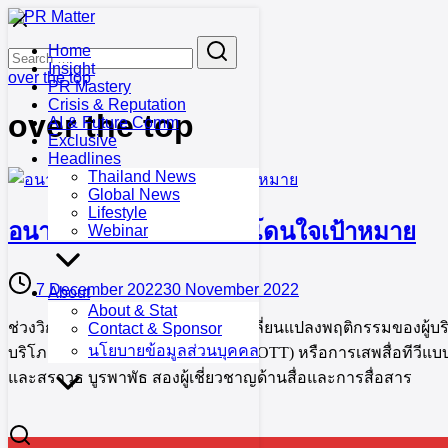
Skip
to
Search
Search
Home
content
for:
Insight
over the top
PR Mastery
Crisis & Reputation
over the top
AI & Future Comm
Exclusive
Headlines
Thailand News
Global News
Lifestyle
อนาคตทีวีไทย แบบไหนโดนใจเป้าหมาย
Webinar
7 December 2022
30 November 2022
About
About & Stat
ช่วงวิกฤตโควิด กระตุ้นให้เกิดการเปลี่ยนแปลงพฤติกรรมของผู้บ
Contact & Sponsor
นโยบายข้อมูลส่วนบุคคล
บริโภคยุคใหม่ กระแส Over the Top (OTT) หรือการเสพสื่อทีวีแบ
และสราวุธ บูรพาพัธ สองผู้เชี่ยวชาญด้านสื่อและการสื่อสาร