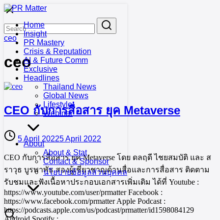
Skip
to
Search
Search
Home
content
for:
Insight
ceo
PR Mastery
Crisis & Reputation
ceo
AI & Future Comm
Exclusive
Headlines
Thailand News
Global News
Lifestyle
CEO กับการสื่อสาร ยุค Metaverse
Webinar
5 April 2022
5 April 2022
About
About & Stat
CEO กับการสื่อสาร ยุค Metaverse โดย ดลฤดี ไชยสมบัติ และ ส
Contact & Sponsor
ราวุธ บูรพาพัธ สองผู้เชี่ยวชาญด้านสื่อและการสื่อสาร ติดตาม
นโยบายข้อมูลส่วนบุคคล
รับชมและฟังเนื้อหาประกอบเอกสารเพิ่มเติม ได้ที่ Youtube :
https://www.youtube.com/user/prmatter Facebook :
https://www.facebook.com/prmatter Apple Podcast :
https://podcasts.apple.com/us/podcast/prmatter/id1598084129
Android Spotify :