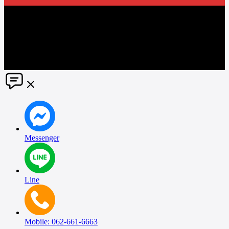
The information in this social media and website are provided on an
"as is" basis. PR Matter reserves the right, at its own discretion, to
change or modify any of the information and terms contained herein
without notice. PR Matter disclaims any and all liability for any
direct or indirect claims or damages that may result from the use
thereof. ©2021 PR Matter by Market-Comms Co.,Ltd., All rights
reserved.
Messenger
Line
Mobile: 062-661-6663