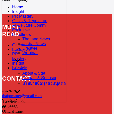
Home
Insight
PR Mastery
Crisis & Reputation
AI & Future Comm
MUST
Exclusive
READ
Headlines
Thailand News
Global News
Calendar
Lifestyle
Exclusive
Webinar
PR
Mastery
Insight
Lifestyle
About
About & Stat
CONTACT
Contact & Sponsor
นโยบายข้อมูลส่วนบุคคล
อีเมล:
thaiprmatter@gmail.com
โทรศัพท์: 062-
661-6663
Official Line: