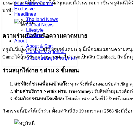
ประสบการณ์ให้แฟน ๆ ได้สนุกและมีส่วนร่วมมากขึ้น ทรูมันนี่ได้จ
AI & Future Comm
Exclusive
บาท!
Headlines
Thailand News
Global News
Lifestyle
ความร่วมมือที่เหนือความคาดหมาย
Webinar
About
About & Stat
ทรูมันนี่และ Netflix สร้างสรรค์แคมเปญนี้เพื่อผสมผสานความสนุ
Contact & Sponsor
Game ได้ลุ้นรับรางวัลหลายต่อ ไม่ว่าจะเป็นเงิน Cashback, สิทธ
นโยบายข้อมูลส่วนบุคคล
ร่วมสนุกได้ง่าย ๆ ผ่าน 3 ขั้นตอน
แชร์ลิงก์ชวนเพื่อนเข้าแก๊ง:
ทุกครั้งที่เพื่อนตอบรับคำเชิญ คุ
จ่ายค่าบริการ Netflix ผ่าน TrueMoney:
รับสิทธิ์หมุนวงล้อเพิ
ร่วมกิจกรรมบนโซเชียล:
โพสต์ภาพรางวัลที่ได้รับพร้อมแฮ
กิจกรรมนี้เปิดให้เข้าร่วมตั้งแต่วันนี้ถึง 19 มกราคม 2568 ซึ่งมี