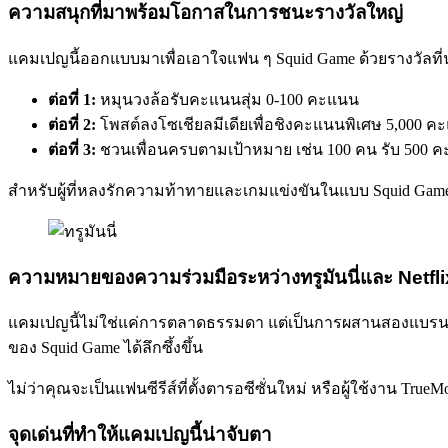
ความสนุกที่มาพร้อมโอกาสในการชนะรางวัลใหญ่
แคมเปญนี้ออกแบบมาเพื่อเอาใจแฟน ๆ Squid Game ด้วยรางวัลที่น่าต
ต่อที่ 1:
หมุนวงล้อรับคะแนนสุ่ม 0-100 คะแนน
ต่อที่ 2:
โพสต์ลงโซเชียลมีเดียเพื่อชิงคะแนนพิเศษ 5,000 ค
ต่อที่ 3:
ชวนเพื่อนครบตามเป้าหมาย เช่น 100 คน รับ 500 คะ
สำหรับผู้ที่หลงรักความท้าทายและเกมแข่งขันในแบบ Squid Game 
ความหมายของความร่วมมือระหว่างทรูมันนี่และ Netfli
แคมเปญนี้ไม่ใช่แค่การตลาดธรรมดา แต่เป็นการผสานสองแบรนด์ที่ม
ของ Squid Game ได้ลึกซึ้งขึ้น
ไม่ว่าคุณจะเป็นแฟนซีรีส์ที่ตั้งตารอซีซั่นใหม่ หรือผู้ใช้งาน True
จุดเด่นที่ทำให้แคมเปญนี้น่าจับตา