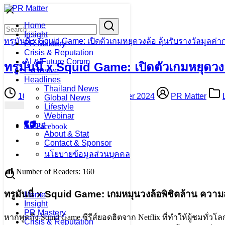
Skip
to
Search
Search
Home
content
for:
Insight
ทรูมันนี่ x Squid Game: เปิดตัวเกมหยุดวงล้อ ลุ้นรับรางวัลมูลค่า
PR Mastery
Crisis & Reputation
AI & Future Comm
ทรูมันนี่ x Squid Game: เปิดตัวเกมหยุดวงล้
Exclusive
Headlines
Thailand News
10 December 2024
10 December 2024
PR Matter
Global News
Lifestyle
Webinar
About
Facebook
About & Stat
Twitter
Contact & Sponsor
นโยบายข้อมูลส่วนบุคคล
Line
Number of Readers:
160
ทรูมันนี่ x Squid Game: เกมหมุนวงล้อพิชิตล้าน ความสน
Home
Insight
PR Mastery
หากพูดถึง Squid Game ซีรีส์ยอดฮิตจาก Netflix ที่ทำให้ผู้ชมทั่วโลก
Crisis & Reputation