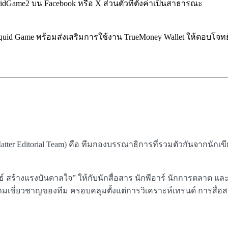
dGame2 บน Facebook หรือ X ส่วนตัวที่ตั้งค่าเป็นสาธารณะ
uid Game พร้อมส่งเสริมการใช้งาน TrueMoney Wallet ให้ตอบโจท
ter Editorial Team) คือ ทีมกองบรรณาธิการที่รวมตัวกันจากนักเขี
ทธ์ สร้างแรงบันดาลใจ” ให้กับนักสื่อสาร นักพีอาร์ นักการตลาด 
เชี่ยวชาญของทีม ครอบคลุมตั้งแต่การวิเคราะห์เทรนด์ การสื่อสา