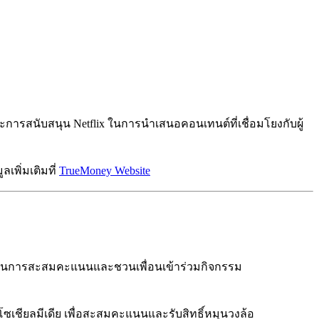
ละการสนับสนุน Netflix ในการนำเสนอคอนเทนต์ที่เชื่อมโยงกับผู้
เพิ่มเติมที่
TrueMoney Website
บาท ผ่านการสะสมคะแนนและชวนเพื่อนเข้าร่วมกิจกรรม
นโซเชียลมีเดีย เพื่อสะสมคะแนนและรับสิทธิ์หมุนวงล้อ