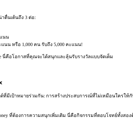
ื่นเต้นถึง 3 ต่อ:
ะแนน
แนน หรือ 1,000 คน รับถึง 5,000 คะแนน!
นี่คือโอกาสที่คุณจะได้สนุกและลุ้นรับรางวัลแบบจัดเต็ม
x
ีเป้าหมายร่วมกัน: การสร้างประสบการณ์ที่ไม่เหมือนใครให้กับผู้
Money ที่ต้องการความสนุกเพิ่มเติม นี่คือกิจกรรมที่ตอบโจทย์ทั้งสอง