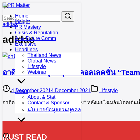
Skip
to
Search
Search
Home
content
for:
Insight
adidas
PR Mastery
Crisis & Reputation
adidas
AI & Future Comm
Exclusive
Headlines
Thailand News
Global News
Lifestyle
อาดิดาส ย้อนยุคปลุกชีพคอลเลคชั่น “Team
Webinar
4 December 2021
4 December 2021
Lifestyle
About
About & Stat
อาดิดาส เปิดตัวคอลเลคชัน “Teamgeist” หลังเผยโฉมอันโดดเด่นเป็
Contact & Sponsor
นโยบายข้อมูลส่วนบุคคล
MUST READ