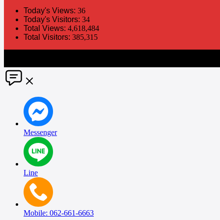
Today's Views:
36
Today's Visitors:
34
Total Views:
4,618,484
Total Visitors:
385,315
The information in this social media and website are provided on an "a
without notice. PR Matter disclaims any and all liability for any dir
Messenger
Line
Mobile: 062-661-6663