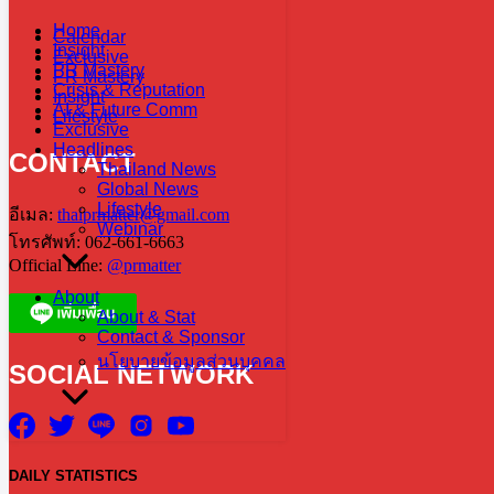
Home
Calendar
Insight
Exclusive
PR Mastery
PR Mastery
Crisis & Reputation
Insight
AI & Future Comm
Lifestyle
Exclusive
Headlines
CONTACT
Thailand News
Global News
Lifestyle
อีเมล:
thaiprmatter@gmail.com
Webinar
โทรศัพท์: 062-661-6663
Official Line:
@prmatter
About
About & Stat
Contact & Sponsor
นโยบายข้อมูลส่วนบุคคล
SOCIAL NETWORK
DAILY
STATISTICS