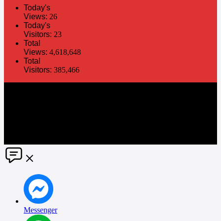
Today's
Views:
26
Today's
Visitors:
23
Total
Views:
4,618,648
Total
Visitors:
385,466
The information in this social media and website are provided on an
"as is" basis. PR Matter reserves the right, at its own discretion, to
change or modify any of the information and terms contained herein
without notice. PR Matter disclaims any and all liability for any
direct or indirect claims or damages that may result from the use
thereof. ©2021 PR Matter by Market-Comms Co.,Ltd., All rights
reserved.
Messenger