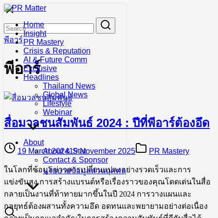
Skip
to
Search
Search
Home
content
for:
Insight
พีอาร์
PR Mastery
Crisis & Reputation
AI & Future Comm
พีอาร์
Exclusive
Headlines
Thailand News
Global News
Lifestyle
Webinar
สื่อมวลชนสัมพันธ์ 2024 : ปีที่พีอาร์ต้องอึด
About
19 March 2024
19 November 2025
PR Mastery
About & Stat
Contact & Sponsor
ในโลกที่ข้อมูลข่าวสารเปลี่ยนแปลงอย่างรวดเร็วและการ
นโยบายข้อมูลส่วนบุคคล
แข่งขันสูง การสร้างแบรนด์หรือเรื่องราวของคุณโดดเด่นในสื่อ
กลายเป็นงานที่ท้าทายมากขึ้นในปี 2024 การวางแผนและ
กลยุทธ์ต้องผสานทั้งความอึด อดทนและพยายามอย่างต่อเนื่อง