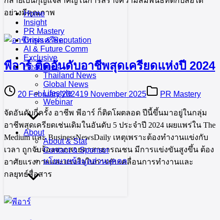
กลายเป็นกุญแจสำคัญในการสร้างความสัมพันธ์ที่ดีกับสื่อได้
อย่างมีคุณภาพ
Home
Insight
PR Mastery
Crisis & Reputation
AI & Future Comm
Exclusive
พีอาร์ ติดอันดับอาชีพสุดเครียดแห่งปี 2024
Headlines
Thailand News
Global News
Lifestyle
20 February 2024
19 November 2025
PR Mastery
Webinar
จัดอันดับกี่ครั้ง อาชีพ พีอาร์ ก็ติดโผตลอด ปีนี้ขึ้นมาอยู่ในกลุ่ม
อาชีพสุดเครียดเช่นเดิมในอันดับ 5 ประจำปี 2024 เผยแพร่ใน The
About
Medium และ BusinessNewsDaily เหตุเพราะต้องทำงานแข่งกับ
About & Stat
เวลา ถูกจับจ้องจากสายตาสาธารณชน มีการแข่งขันสูงขึ้น ต้อง
Contact & Sponsor
นโยบายข้อมูลส่วนบุคคล
อาศัยแรงกายและแรงใจในการขับเคลื่อนการทำงานและ
กลยุทธ์สื่อสาร