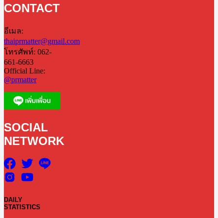
CONTACT
อีเมล:
thaiprmatter@gmail.com
โทรศัพท์: 062-
661-6663
Official Line:
@prmatter
SOCIAL
NETWORK
DAILY
STATISTICS