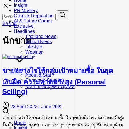
Home
Skip
Insight
to
PR Mastery
Search
Search
content
Crisis & Reputation
for:
AI & Future Comm
นักขาย
Exclusive
Headlines
Thailand News
นักขาย
Global News
Lifestyle
Webinar
ขายอย่างไรให้กลุ่มเป้าหมายซื้อ ในยุค
About
About & Stat
Contact & Sponsor
เงินฝืด ความคาดหวังสูง (Personal
นโยบายข้อมูลส่วนบุคคล
Selling)
28 April 2022
1 June 2022
ขายอย่างไรให้กลุ่มเป้าหมายซื้อ ในยุคเงินฝืด ความคาดหวังสูง
Home
โดย ปริญญา ชุมรุม และ สราวุธ บูรพาพัธ สองผู้เชี่ยวชาญด้าน
Insight