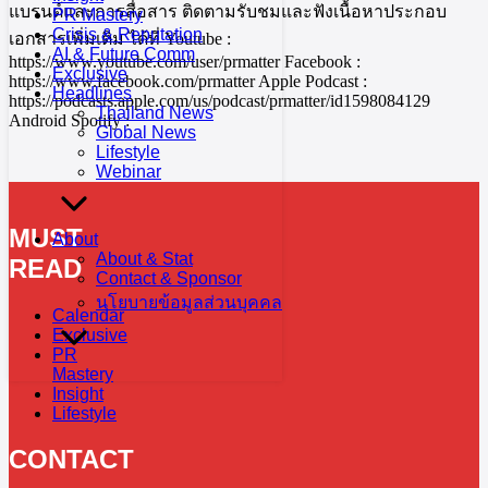
แบรนด์และการสื่อสาร ติดตามรับชมและฟังเนื้อหาประกอบ
PR Mastery
Crisis & Reputation
เอกสารเพิ่มเติม ได้ที่ Youtube :
AI & Future Comm
https://www.youtube.com/user/prmatter Facebook :
Exclusive
https://www.facebook.com/prmatter Apple Podcast :
Headlines
https://podcasts.apple.com/us/podcast/prmatter/id1598084129
Thailand News
Android Spotify :
Global News
Lifestyle
Webinar
MUST
About
About & Stat
READ
Contact & Sponsor
นโยบายข้อมูลส่วนบุคคล
Calendar
Exclusive
PR
Mastery
Insight
Lifestyle
CONTACT