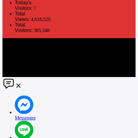
Today's
Visitors:
7
Total
Views:
4,618,520
Total
Visitors:
385,348
The information in this social media and website are provided on an
"as is" basis. PR Matter reserves the right, at its own discretion, to
change or modify any of the information and terms contained herein
without notice. PR Matter disclaims any and all liability for any
direct or indirect claims or damages that may result from the use
thereof. ©2021 PR Matter by Market-Comms Co.,Ltd., All rights
reserved.
Messenger