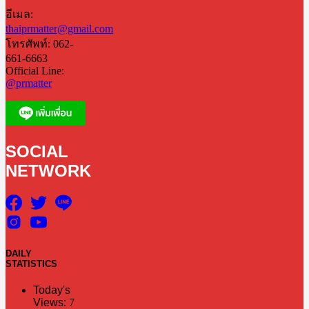
อีเมล:
thaiprmatter@gmail.com
โทรศัพท์: 062-
661-6663
Official Line:
@prmatter
SOCIAL
NETWORK
DAILY
STATISTICS
Today's
Views:
7