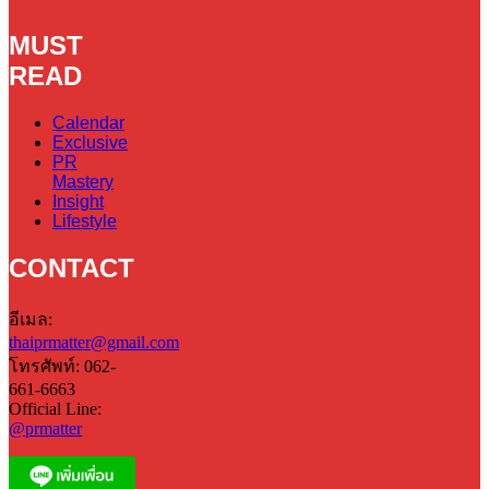
MUST
READ
Calendar
Exclusive
PR
Mastery
Insight
Lifestyle
CONTACT
อีเมล:
thaiprmatter@gmail.com
โทรศัพท์: 062-
661-6663
Official Line:
@prmatter