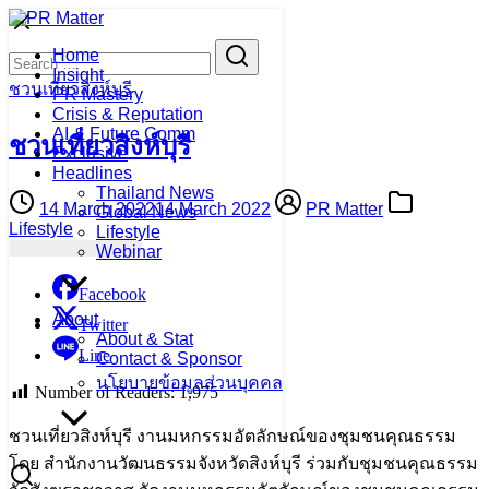
Skip
to
Search
Search
Home
content
for:
Insight
ชวนเที่ยวสิงห์บุรี
PR Mastery
Crisis & Reputation
AI & Future Comm
ชวนเที่ยวสิงห์บุรี
Exclusive
Headlines
Thailand News
14 March 2022
14 March 2022
PR Matter
Global News
Lifestyle
Lifestyle
Webinar
Facebook
About
Twitter
About & Stat
Line
Contact & Sponsor
นโยบายข้อมูลส่วนบุคคล
Number of Readers:
1,975
ชวนเที่ยวสิงห์บุรี งานมหกรรมอัตลักษณ์ของชุมชนคุณธรรม
โดย สำนักงานวัฒนธรรมจังหวัดสิงห์บุรี ร่วมกับชุมชนคุณธรรม