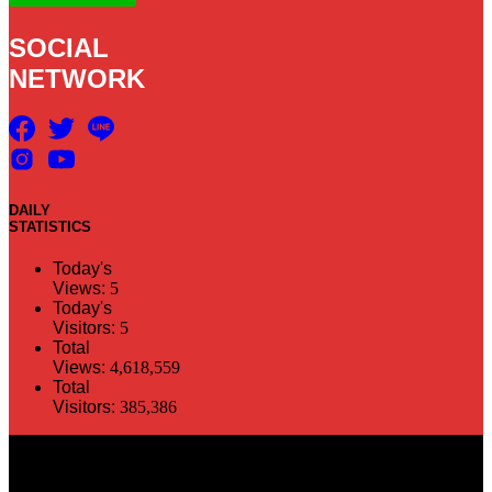
SOCIAL
NETWORK
DAILY
STATISTICS
Today's
Views:
5
Today's
Visitors:
5
Total
Views:
4,618,559
Total
Visitors:
385,386
The information in this social media and website are provided on an
"as is" basis. PR Matter reserves the right, at its own discretion, to
change or modify any of the information and terms contained herein